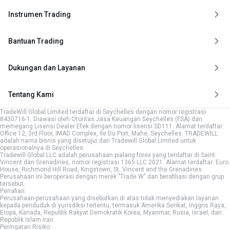
Instrumen Trading
Bantuan Trading
Dukungan dan Layanan
Tentang Kami
TradeWill Global Limited terdaftar di Seychelles dengan nomor registrasi
8430716-1. Diawasi oleh Otoritas Jasa Keuangan Seychelles (FSA) dan
memegang Lisensi Dealer Efek dengan nomor lisensi SD111. Alamat terdaftar:
Office 12, 3rd Floor, IMAD Complex, Ile Du Port, Mahe, Seychelles. TRADEWILL
adalah nama bisnis yang disetujui dari Tradewill Global Limited untuk
operasionalnya di Seychelles.
Tradewill Global LLC adalah perusahaan pialang forex yang terdaftar di Saint
Vincent dan Grenadines, nomor registrasi 1365 LLC 2021. Alamat terdaftar: Euro
House, Richmond Hill Road, Kingstown, St. Vincent and the Grenadines.
Perusahaan ini beroperasi dengan merek "Trade W" dan berafiliasi dengan grup
tersebut.
Penafian:
Perusahaan-perusahaan yang disebutkan di atas tidak menyediakan layanan
kepada penduduk di yurisdiksi tertentu, termasuk Amerika Serikat, Inggris Raya,
Eropa, Kanada, Republik Rakyat Demokratik Korea, Myanmar, Rusia, Israel, dan
Republik Islam Iran.
Peringatan Risiko: