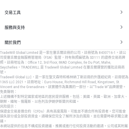
交易工具
服務與支持
關於我們
TradeWill Global Limited 是一家在塞舌爾註冊的公司，註冊號為 8430716-1。該公
司受塞舌爾金融服務管理局（FSA）監管，持有執照編號為 SD111 的證券交易商牌
照。註冊地址為：Office 12, 3rd Floor, IMAD Complex, Ile Du Port, Mahe,
Seychelles。TRADEWILL 是 Tradewill Global Limited 在塞舌爾運營的獲批註冊商
號。
Tradewill Global LLC，是一家在聖文森特和格林納丁斯註冊的外匯經紀商，註冊號為
1365 LLC 2021。註冊地址：Euro House, Richmond Hill Road, Kingstown, St.
Vincent and the Grenadines。該實體作為集團的一部分，以“Trade W”品牌運營。
免責聲明：
上述機構不對特定國家或地區的居民提供服務，包括：美國、英國、歐洲、加拿大、
朝鮮、緬甸、俄羅斯、以色列及伊朗伊斯蘭共和國。
风险提示：
保證金交易差價合約（CFDs）具有高度風險，可能並不適合所有投資者。您可能會
損失部分或全部投資資金。請確保您完全了解所涉及的風險，並在需要時尋求獨立建
議。
本網站提供的信息不構成投資建議、推薦或進行任何投資活動的邀請。公司或其附屬